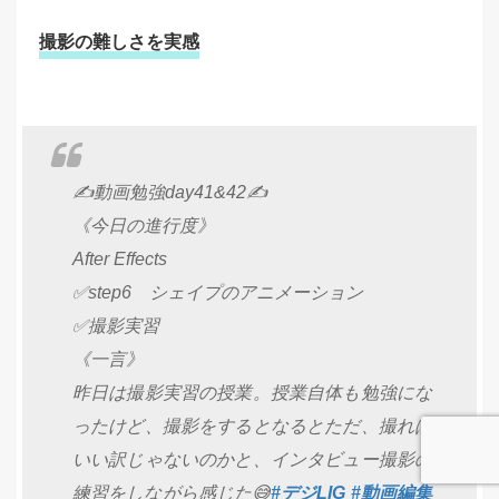
撮影の難しさを実感
✍️動画勉強day41&42✍️
《今日の進行度》
After Effects
✅step6 シェイプのアニメーション
✅撮影実習
《一言》
昨日は撮影実習の授業。授業自体も勉強にな
ったけど、撮影をするとなるとただ、撮れば
いい訳じゃないのかと、インタビュー撮影の
練習をしながら感じた😅
#デジLIG
#動画編集