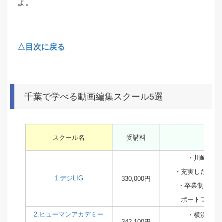
よ。
△目次に戻る
千葉で学べる動画編集スクール5選
スクール名
受講料
特
・川崎市に
・充実した設備
1.デジLIG
330,000円
・卒業制作で
ポートフォリ
2.ヒューマンアカデミー
・横浜市に
342,100円