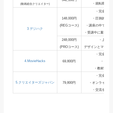
・就転職サポ
(動画総合クリエイター)
・完全オン
148,000円
・圧倒的なサ
(REGコース)
・講座の中でポー
3.デジハク
・受講中に案件を
248,000円
・上記に
(PROコース)
デザインとマーケ
・完全オン
4.MovieHacks
69,800円
・コス
・教材が分
・完全オン
5.クリエイターズジャパン
79,800円
・オンラインサ
・交流を重視