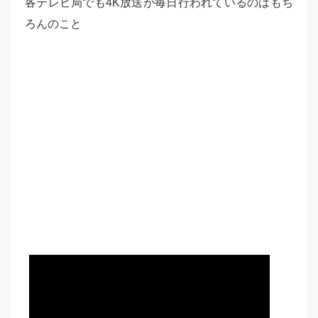
各テレビ局でも4K放送が毎日行われているのはもち
ろんのこと