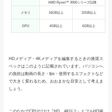
AMD Ryzen™ 3000シリーズ以降
メモリ
16GB以上
32GB以上
GPU
4GB以上
6GB以上
HDメディア・4Kメディアを編集するときの推奨ス
ペックはこのように記載されています。パソコンへ
の負担は動画の長さ・fps・使用するエフェクトなど
で大きく変わるため、おおまかな目安として考えま
しょう。
このなかでCPUだけは『HD、4K以上』とフルHD画