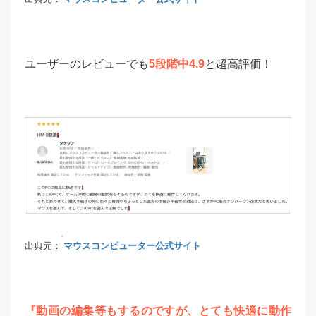
ユーザーのレビューでも
5段階中4.9
と超高評価！
出典元：
マウスコンピューター公式サイト
『動画の編集等もするのですが、とても快適に動作