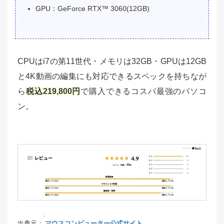
GPU：GeForce RTX™ 3060(12GB)
CPUはi7の第11世代・メモリは32GB・GPUは12GB
と4K動画の編集にも対応できるスペックを持ちなが
ら
税込219,800円
で購入できるコスパ最強のパソコ
ン。
出典元：
マウスコンピューター公式サイト