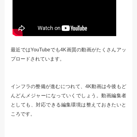
最近ではYouTubeでも4K画質の動画がたくさんアッ
プロードされています。
インフラの整備が進むにつれて、4K動画は今後もど
んどんメジャーになっていくでしょう。動画編集者
としても、対応できる編集環境は整えておきたいと
ころです。