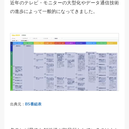
近年のテレビ・モニターの大型化やデータ通信技術
の進歩によって一般的になってきました。
出典元：
BS番組表