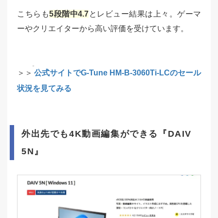
こちらも
5段階中4.7
とレビュー結果は上々。ゲーマ
ーやクリエイターから高い評価を受けています。
＞＞
公式サイトでG-Tune HM-B-3060Ti-LCのセール
状況を見てみる
外出先でも4K動画編集ができる『DAIV
5N』