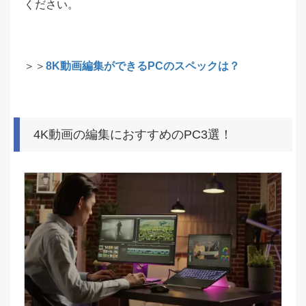
ください。
＞＞
8K動画編集ができるPCのスペックは？
4K動画の編集におすすめのPC3選！