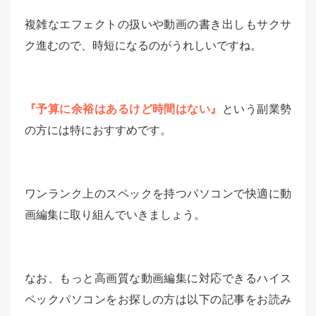
複雑なエフェクトの扱いや動画の書き出しもサクサ
ク進むので、時短になるのがうれしいですね。
『予算に余裕はあるけど時間はない』
という副業勢
の方には特におすすめです。
ワンランク上のスペックを持つパソコンで快適に動
画編集に取り組んでいきましょう。
なお、もっと高画質な動画編集に対応できるハイス
ペックパソコンをお探しの方は以下の記事をお読み