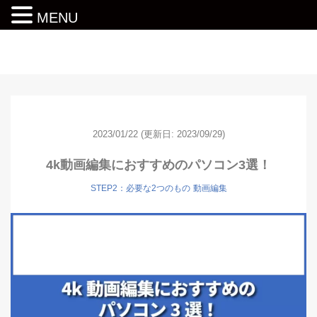
MENU
動画編集ロードマップ
2023/01/22
(更新日: 2023/09/29)
4k動画編集におすすめのパソコン3選！
STEP2：必要な2つのもの
動画編集