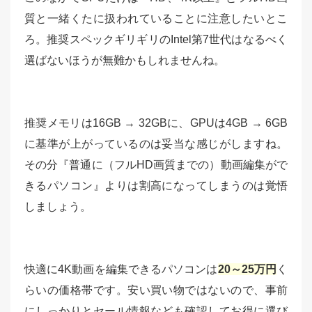
質と一緒くたに扱われていることに注意したいとこ
ろ。推奨スペックギリギリのIntel第7世代はなるべく
選ばないほうが無難かもしれませんね。
推奨メモリは16GB → 32GBに、GPUは4GB → 6GB
に基準が上がっているのは妥当な感じがしますね。
その分『普通に（フルHD画質までの）動画編集がで
きるパソコン』よりは割高になってしまうのは覚悟
しましょう。
快適に4K動画を編集できるパソコンは
20～25万円
く
らいの価格帯です。安い買い物ではないので、事前
にしっかりとセール情報なども確認してお得に選び