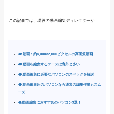
この記事では、現役の動画編集ディレクターが
4K動画：約4,000×2,000ピクセルの高画質動画
4K動画を編集するケースは意外と多い
4K動画編集に必要なパソコンのスペックを解説
4K動画編集用のパソコンなら通常の編集作業もスム
ーズ
4k動画編集におすすめのパソコン3選！