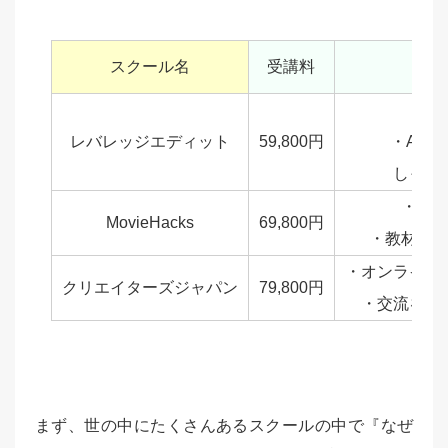
スクール名
受講料
・最
レバレッジエディット
59,800円
・After 
しっか
・コ
MovieHacks
69,800円
・教材が
・オンライン
クリエイターズジャパン
79,800円
・交流を重
まず、世の中にたくさんあるスクールの中で『なぜ