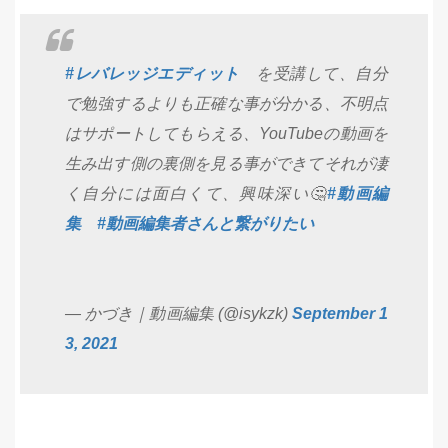
#レバレッジエディット
を受講して、自分
で勉強するよりも正確な事が分かる、不明点
はサポートしてもらえる、YouTubeの動画を
生み出す側の裏側を見る事ができてそれが凄
く自分には面白くて、興味深い🤔
#動画編
集
#動画編集者さんと繋がりたい
— かづき｜動画編集 (@isykzk)
September 1
3, 2021