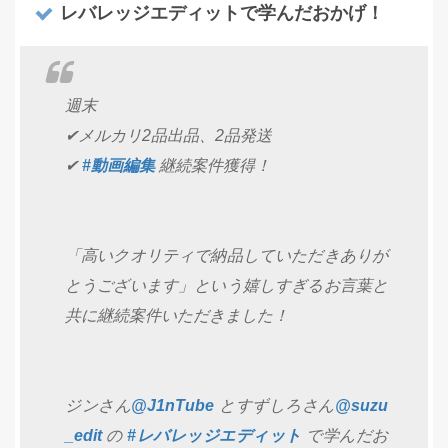
レバレッジエディットで学んだおかげ！
週末
✔︎メルカリ2品出品、2品発送
✔︎
#動画編集
継続案件獲得！
「高いクオリティで納品していただきありが
とうございます」という嬉しすぎるお言葉と
共に継続案件いただきました！
ジンさん
@J1nTube
とすずしろさん
@suzu
_edit
の
#レバレッジエディット
で学んだお