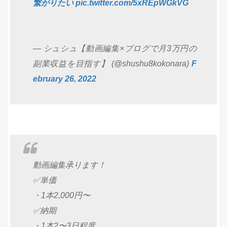
繋がりたい
pic.twitter.com/5xREpWGkVG
— シュシュ【動画編集×ブログで月3万円の
副業収益を目指す】 (@shushu8kokonara)
F
ebruary 26, 2022
動画編集承ります！
✅単価
・1本2,000円〜
✅納期
・1本2〜3日程度