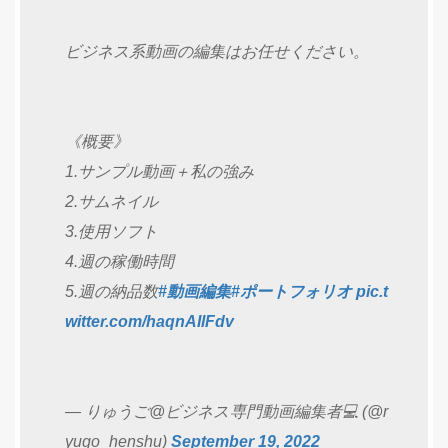
ビジネス系動画の編集はお任せください。
《概要》
1.サンプル動画＋私の強み
2.サムネイル
3.使用ソフト
4.週の稼働時間
5.週の納品数
#動画編集
#ポートフォリオ
pic.t
witter.com/haqnAIlFdv
— りゅうご@ビジネス専門動画編集者💻 (@r
yugo_henshu)
September 19, 2022