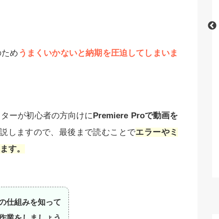
nでおすすめの呪文
【完全初心者用】Stable Diffusionの
のため
うまくいかないと納期を圧迫してしまいま
集一覧！
使い方・利用方法を徹底解説！【無
料】
クターが初心者の方向けに
Premiere Proで動画を
説しますので、最後まで読むことで
エラーやミ
ます。
の仕組みを知って
作業をしましょう