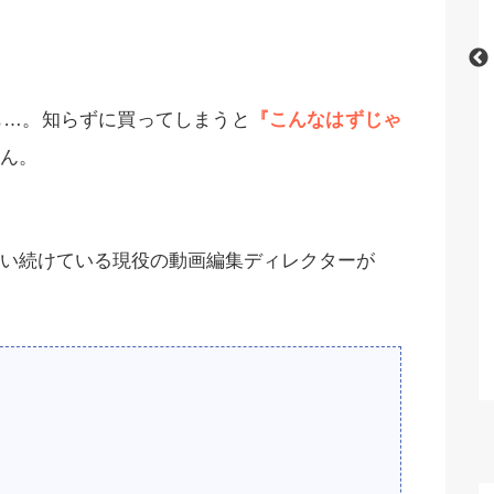
nでおすすめの呪文
【完全初心者用】Stable Diffusionの
も…。知らずに買ってしまうと
『こんなはずじゃ
集一覧！
使い方・利用方法を徹底解説！【無
ん。
料】
Cを使い続けている現役の動画編集ディレクターが