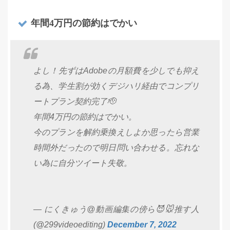
年間4万円の節約はでかい
よし！先ずはAdobeの月額費を少しでも抑え
る為、学生割が効くデジハリ経由でコンプリ
ートプラン契約完了🫡
年間4万円の節約はでかい。
今のプランを解約乗換えしよか思ったら営業
時間外だったので明日問い合わせる。忘れな
い為に自分ツイート失敬。
— にくきゅう@動画編集の傍ら😈🐭推す人
(@299videoediting)
December 7, 2022