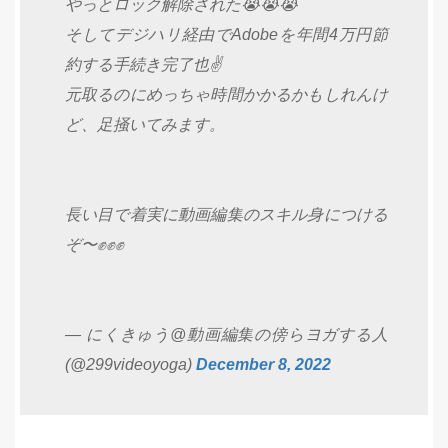
やっとロック解除された😭😭😭
そしてデジハリ経由でAdobeを年間4万円節
約する手続き完了也✌️
元取るのにめっちゃ時間かかるかもしれんけ
ど、足掻いてみます。
長い目で着実に動画編集のスキル身につける
ぞ〜✊✊✊
— にくきゅう@動画編集の傍らヨガする人
(@299videoyoga)
December 8, 2022