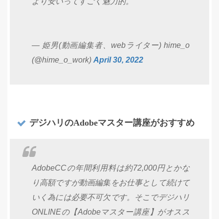
より安いってすごく魅力的。
— 姫男(動画編集者、webライター) hime_o
(@hime_o_work)
April 30, 2022
デジハリのAdobeマスター講座がおすすめ
AdobeCCの年間利用料は約72,000円とかな
り高額ですが動画編集をお仕事として続けて
いく為には必要不可欠です。そこでデジハリ
ONLINEの【Adobeマスター講座】がオスス