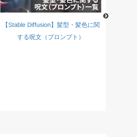
【Stable Diffusion】髪型・髪色に関
する呪文（プロンプト）
【Stable 
する呪