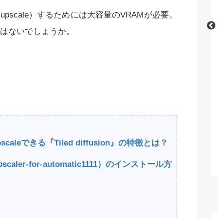
質化（upscale）するためには大容量のVRAMが必要。
はないでしょうか。
iffusionの
【Stable Diffusion】表情・顔のパー
底解説！【無
ツに関する呪文（プロンプト）
pscaleできる『Tiled diffusion』の特徴とは？
on-upscaler-for-automatic1111）のインストール方