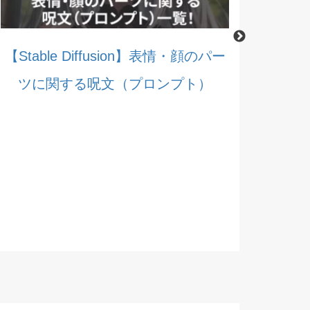
【Stable Diffusion】髪型・髪色に関
する呪文（プロンプト）
【Stable 
する呪