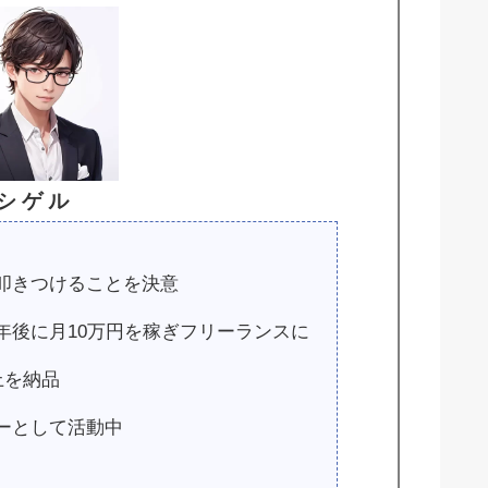
シ ゲ ル
叩きつけることを決意
年後に月10万円を稼ぎフリーランスに
上を納品
ーとして活動中