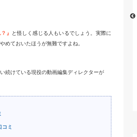
iffusionの
【Stable Diffusion】表情・顔のパー
れ？』
と怪しく感じる人もいるでしょう。実際に
底解説！【無
ツに関する呪文（プロンプト）
やめておいたほうが無難ですよね。
Cを使い続けている現役の動画編集ディレクターが
ミ
口コミ