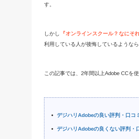
す。
 Diffusionでおすすめの呪文
【完全初心者用】Stable D
しかし
『オンラインスクール？なにそ
プロンプト）集一覧！
使い方・利用方法を徹
利用している人が後悔しているようなら
料】
この記事では、2年間以上Adobe C
デジハリAdobeの良い評判・口コ
デジハリAdobeの良くない評判・