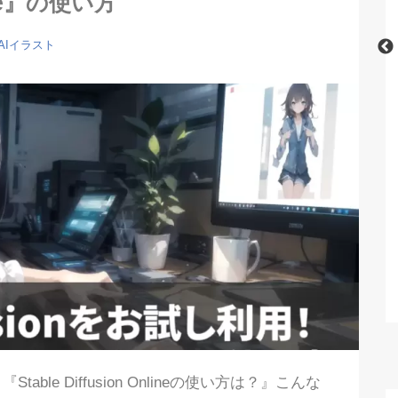
ine』の使い方
AIイラスト
nでおすすめの呪文
【完全初心者用】Stable Diffusionの
集一覧！
使い方・利用方法を徹底解説！【無
料】
le Diffusion Onlineの使い方は？』こんな