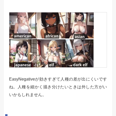
EasyNegativeが効きすぎて人種の差が出にくいです
ね。人種を細かく描き分けたいときは外した方がい
いかもしれません。