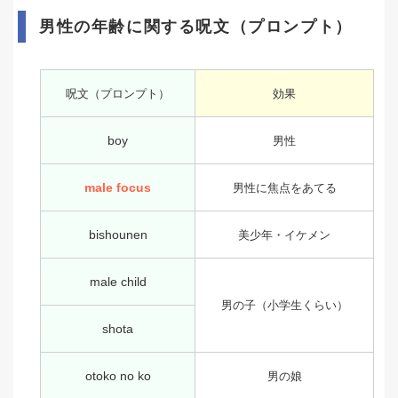
男性の年齢に関する呪文（プロンプト）
呪文（プロンプト）
効果
boy
男性
male focus
男性に焦点をあてる
bishounen
美少年・イケメン
male child
男の子（小学生くらい）
shota
otoko no ko
男の娘