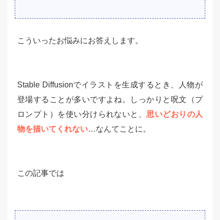
こういったお悩みにお答えします。
Stable Diffusionでイラストを生成するとき、人物が
登場することが多いですよね。しっかりと呪文（プ
ロンプト）を使い分けられないと、
思いどおりの人
物を描いてくれない
…なんてことに。
この記事では