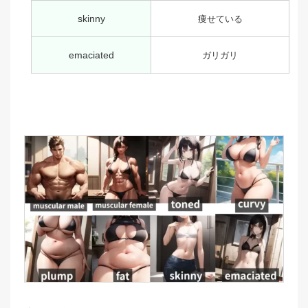
skinny
痩せている
emaciated
ガリガリ