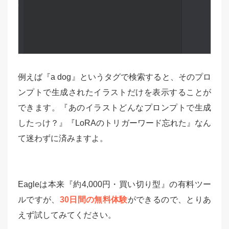
例えば『a dog』というタグで検索すると、そのプロ
ンプトで生成されたイラストだけを表示することが
できます。『あのイラストどんなプロンプトで生成
したっけ？』『LoRAのトリガーワード忘れた』なん
て迷わずに済みますよ。
Eagleは本来『約4,000円・買い切り型』の有料ツー
ルですが、
30日間の無料体験
ができるので、とりあ
えず試してみてください。