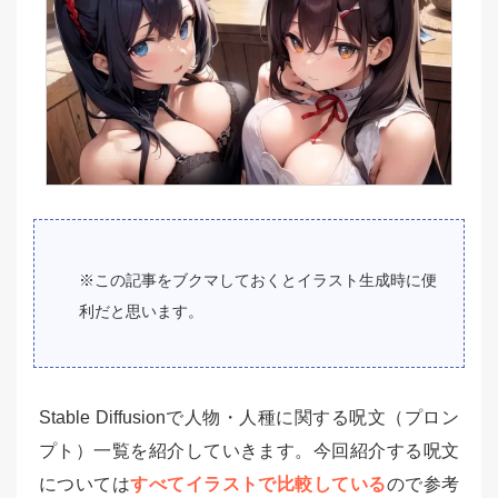
※この記事をブクマしておくとイラスト生成時に便
利だと思います。
Stable Diffusionで人物・人種に関する呪文（プロン
プト）一覧を紹介していきます。今回紹介する呪文
については
すべてイラストで比較している
ので参考