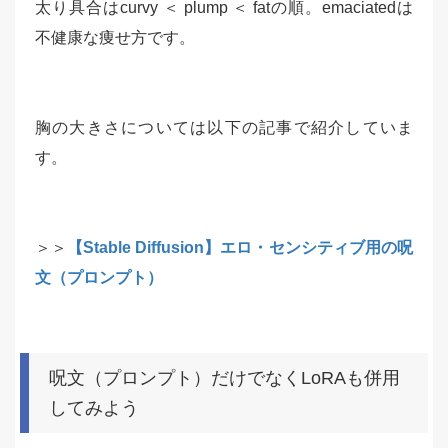
太り具合はcurvy ＜ plump ＜ fatの順。emaciatedは
不健康な痩せ方です。
胸の大きさについては以下の記事で紹介していま
す。
＞＞
【Stable Diffusion】エロ・センシティブ用の呪
文（プロンプト）
呪文（プロンプト）だけでなくLoRAも併用
してみよう