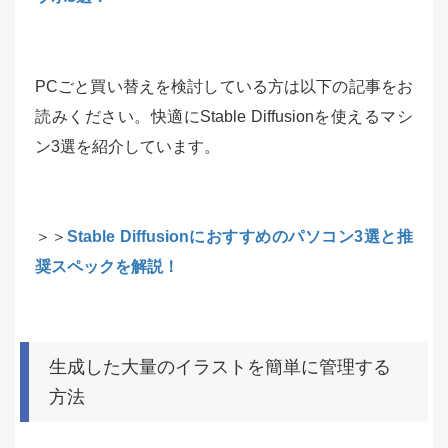
PCごと買い替えを検討している方は以下の記事をお
読みください。快適にStable Diffusionを使えるマシ
ン3選を紹介しています。
＞＞
Stable Diffusionにおすすめのパソコン3選と推
奨スペックを解説！
生成した大量のイラストを簡単に管理する
方法