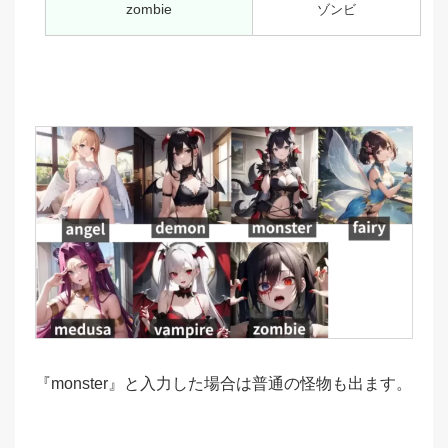
zombie
ゾンビ
『monster』と入力した場合は普通の怪物も出ます。