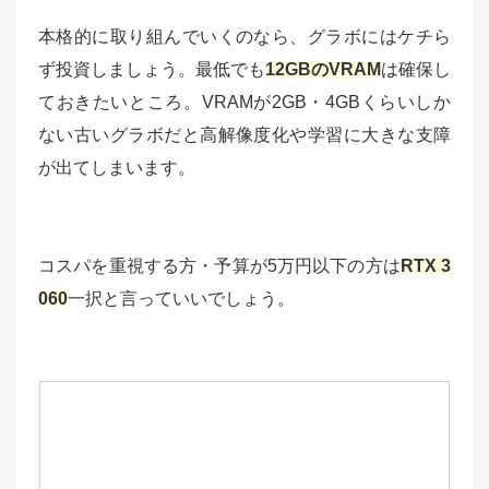
本格的に取り組んでいくのなら、グラボにはケチら
ず投資しましょう。最低でも
12GBのVRAM
は確保し
ておきたいところ。VRAMが2GB・4GBくらいしか
ない古いグラボだと高解像度化や学習に大きな支障
が出てしまいます。
コスパを重視する方・予算が5万円以下の方は
RTX 3
060
一択と言っていいでしょう。