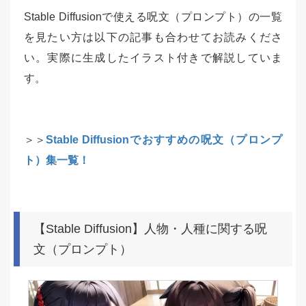
Stable Diffusionで使える呪文（プロンプト）の一覧
を見たい方は以下の記事も合わせてお読みくださ
い。実際に生成したイラスト付きで解説していま
す。
＞＞
Stable Diffusionでおすすめの呪文（プロンプ
ト）集一覧！
【Stable Diffusion】人物・人種に関する呪
文（プロンプト）