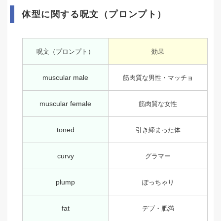
体型に関する呪文（プロンプト）
呪文（プロンプト）
効果
muscular male
筋肉質な男性・マッチョ
muscular female
筋肉質な女性
toned
引き締まった体
curvy
グラマー
plump
ぽっちゃり
fat
デブ・肥満