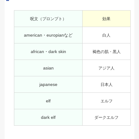
呪文（プロンプト）
効果
american・europianなど
白人
african・dark skin
褐色の肌・黒人
asian
アジア人
japanese
日本人
elf
エルフ
dark elf
ダークエルフ