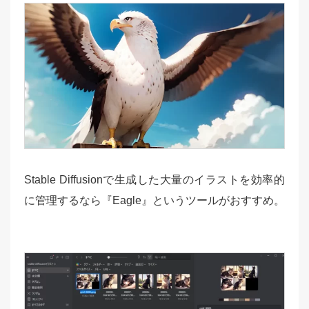
Stable Diffusionで生成した大量のイラストを効率的
に管理するなら『Eagle』というツールがおすすめ。