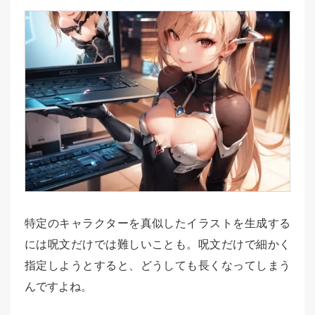
特定のキャラクターを真似したイラストを生成する
には呪文だけでは難しいことも。呪文だけで細かく
指定しようとすると、どうしても長くなってしまう
んですよね。