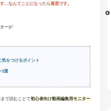
す…なんてことになったら最悪です。
nでおすすめの呪文
【完全初心者用】Stable Diffusionの
ターが
集一覧！
使い方・利用方法を徹底解説！【無
料】
に気をつけるポイント
3選
後まで読むことで
初心者向け動画編集用モニター