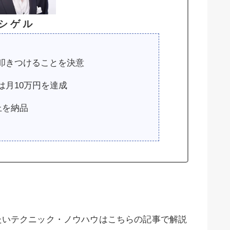
シ ゲ ル
叩きつけることを決意
は月10万円を達成
上を納品
たいテクニック・ノウハウはこちらの記事で解説