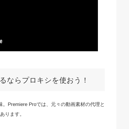
るならプロキシを使おう！
。Premiere Proでは、元々の動画素材の代理と
あります。