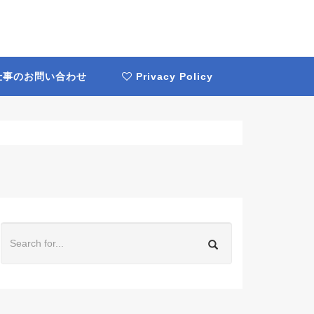
事のお問い合わせ
Privacy Policy