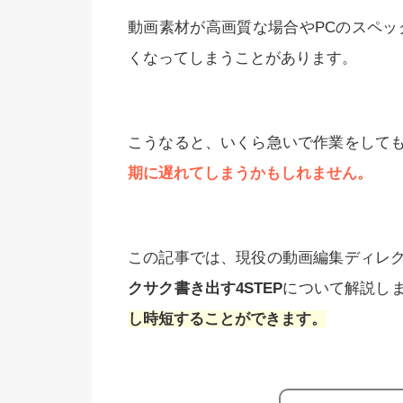
動画素材が高画質な場合やPCのスペッ
くなってしまうことがあります。
 Diffusionでおすすめの呪文
【完全初心者用】Stable D
プロンプト）集一覧！
使い方・利用方法を徹
こうなると、いくら急いで作業をして
料】
期に遅れてしまうかもしれません。
この記事では、現役の動画編集ディレ
クサク書き出す4STEP
について解説し
し時短することができます。