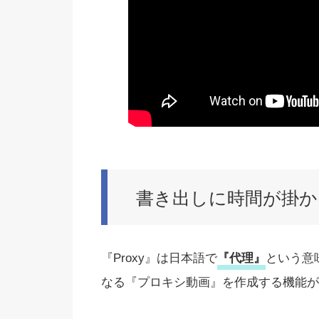
書き出しに時間が掛か
『Proxy』は日本語で
『代理』
という意味
なる『プロキシ動画』を作成する機能が