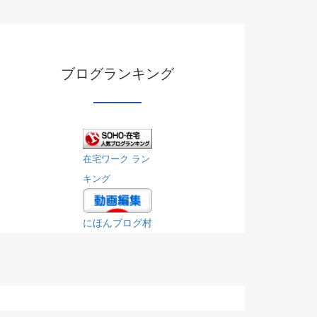
ブログランキング
在宅ワーク ラン
キング
にほんブログ村