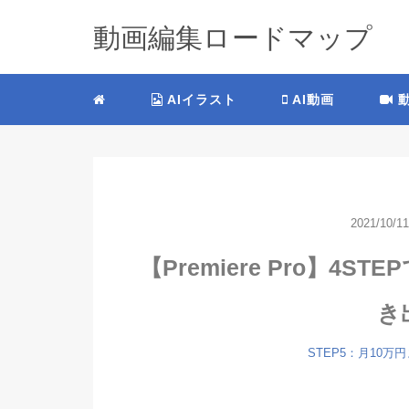
動画編集ロードマップ
AIイラスト
AI動画
動
2021/10/11
【Premiere Pro】4
き
STEP5：月10