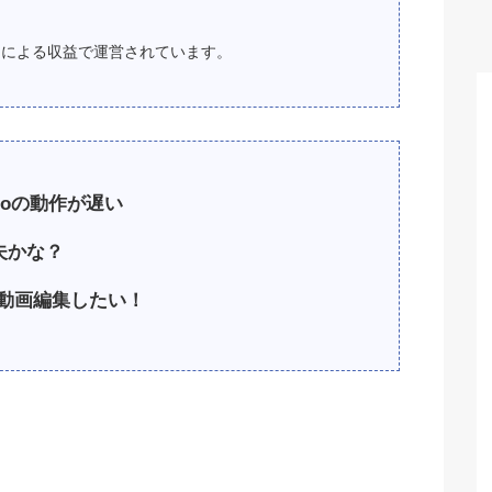
スによる収益で運営されています。
Proの動作が遅い
夫かな？
動画編集したい！