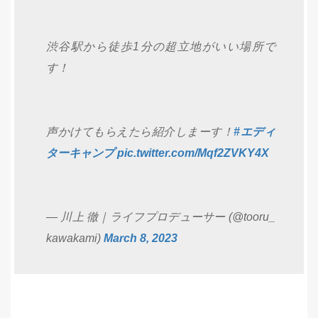
渋谷駅から徒歩1分の超立地がいい場所で
す！
声かけてもらえたら紹介しまーす！
#エディ
ターキャンプ
pic.twitter.com/Mqf2ZVKY4X
— 川上 徹｜ライフプロデューサー (@tooru_
kawakami)
March 8, 2023