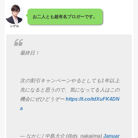
お二人とも超有名ブロガーです。
シゲル
最終日！
次の割引キャンペーンやるとしても1年以上
先になると思うので、気になってる人はこの
機会にぜひどうぞー
https://t.co/tdXuFK4DN
a
— なかじ / 中島大介 (@ds_nakajima)
Januar