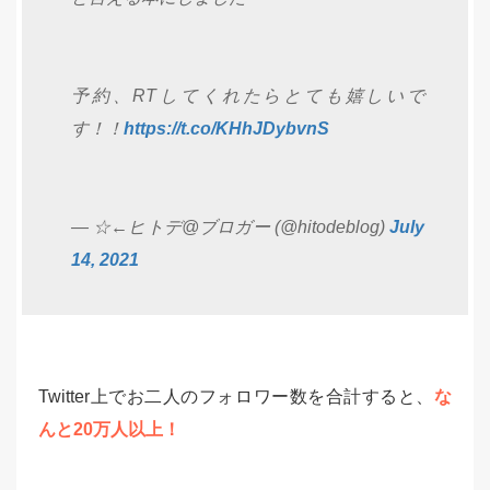
予約、RTしてくれたらとても嬉しいで
す！！
https://t.co/KHhJDybvnS
— ☆←ヒトデ@ブロガー (@hitodeblog)
July
14, 2021
Twitter上でお二人のフォロワー数を合計すると、
な
んと20万人以上！