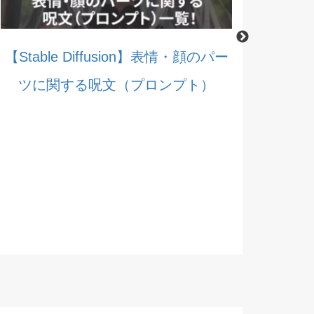
【Stable Diffusion】髪型・髪色に関
【Stable 
する呪文（プロンプト）
する呪