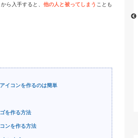
トから入手すると、
他の人と被ってしまう
ことも
iffusionの
【Stable Diffusion】表情・顔のパー
底解説！【無
ツに関する呪文（プロンプト）
いロゴやアイコンを作るのは簡単
スのロゴを作る方法
でアイコンを作る方法